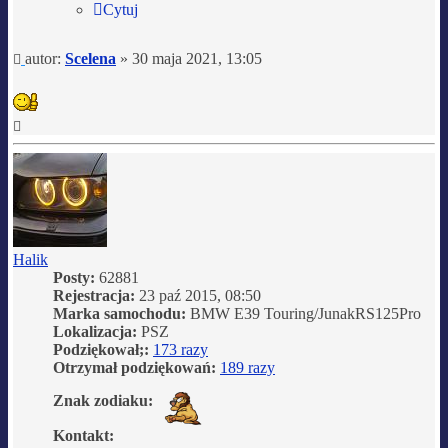
Cytuj
Post
autor:
Scelena
»
30 maja 2021, 13:05
Na
górę
Halik
Posty:
62881
Rejestracja:
23 paź 2015, 08:50
Marka samochodu:
BMW E39 Touring/JunakRS125Pro
Lokalizacja:
PSZ
Podziękował;:
173 razy
Otrzymał podziękowań:
189 razy
Znak zodiaku:
Kontakt: