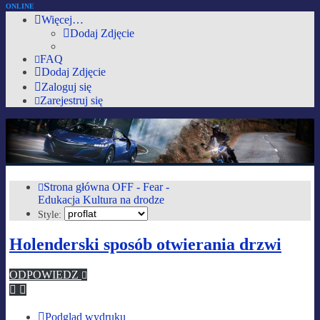
ONLINE
Więcej…
Dodaj Zdjęcie
FAQ
Dodaj Zdjęcie
Zaloguj się
Zarejestruj się
AutoMobilki.pl
Forum dla ludzi z pasją lubiących warkot silnika i zapach benzyny :)
Strona główna
OFF - Fear -
Edukacja
Kultura na drodze
Przejdź do zawartości
Style:
Holenderski sposób otwierania drzwi
ODPOWIEDZ
Podgląd wydruku