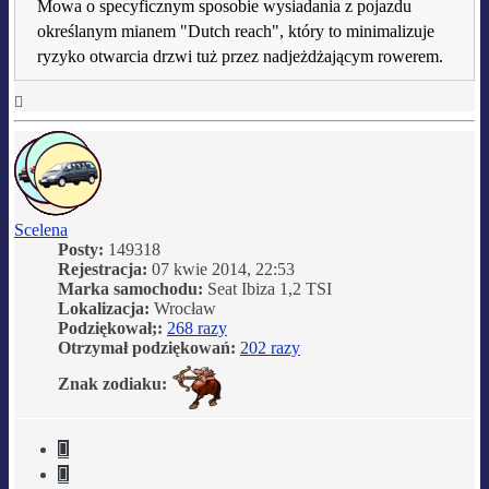
Mowa o specyficznym sposobie wysiadania z pojazdu
określanym mianem "Dutch reach", który to minimalizuje
ryzyko otwarcia drzwi tuż przez nadjeżdżającym rowerem.
Na
górę
Scelena
Posty:
149318
Rejestracja:
07 kwie 2014, 22:53
Marka samochodu:
Seat Ibiza 1,2 TSI
Lokalizacja:
Wrocław
Podziękował;:
268 razy
Otrzymał podziękowań:
202 razy
Znak zodiaku:
Cytuj