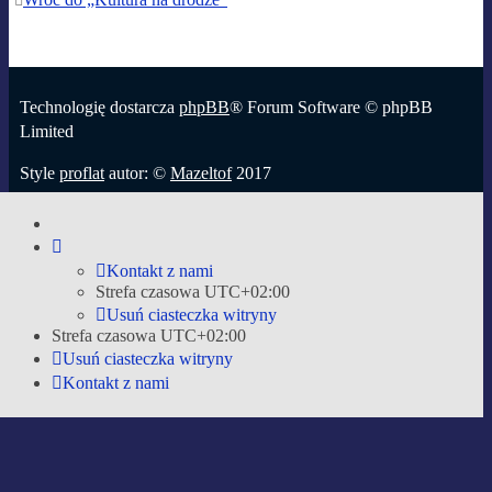
Technologię dostarcza
phpBB
® Forum Software © phpBB
Limited
Style
proflat
autor: ©
Mazeltof
2017
Zasady ochrony danych osobowych
|
Regulamin
Time: 0.040s
|
Queries: 33
| Peak Memory Usage: 2.22 MiB
Kontakt z nami
Strefa czasowa
UTC+02:00
Usuń ciasteczka witryny
Strefa czasowa
UTC+02:00
Usuń ciasteczka witryny
Kontakt z nami
Strona główna