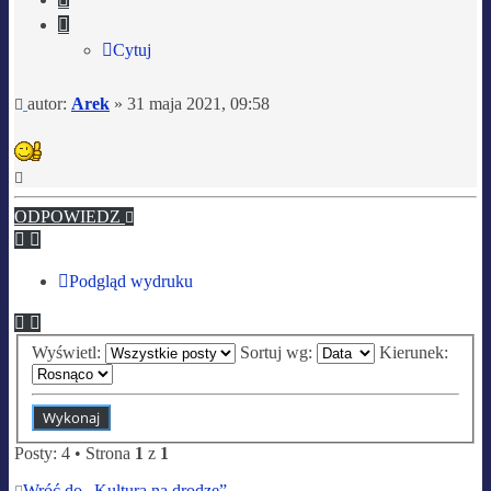
Cytuj
Post
autor:
Arek
»
31 maja 2021, 09:58
Na
górę
ODPOWIEDZ
Podgląd wydruku
Wyświetl:
Sortuj wg:
Kierunek:
Posty: 4 • Strona
1
z
1
Wróć do „Kultura na drodze”