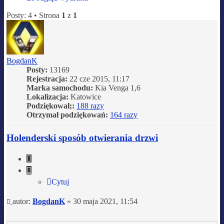
Posty: 4 • Strona
1
z
1
BogdanK
Posty:
13169
Rejestracja:
22 cze 2015, 11:17
Marka samochodu:
Kia Venga 1,6
Lokalizacja:
Katowice
Podziękował;:
188 razy
Otrzymał podziękowań:
164 razy
Holenderski sposób otwierania drzwi
Cytuj
Cytuj
Post
autor:
BogdanK
»
30 maja 2021, 11:54