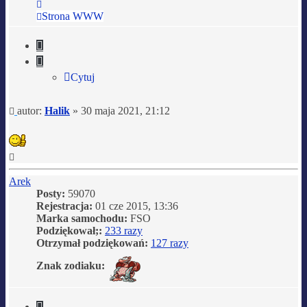
Skontaktuj
się
Strona WWW
z
Halik
Cytuj
Cytuj
Post
autor:
Halik
»
30 maja 2021, 21:12
Na
górę
Arek
Posty:
59070
Rejestracja:
01 cze 2015, 13:36
Marka samochodu:
FSO
Podziękował;:
233 razy
Otrzymał podziękowań:
127 razy
Znak zodiaku:
Cytuj