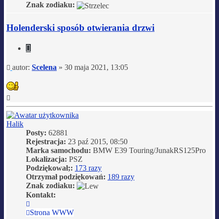
Znak zodiaku:
Holenderski sposób otwierania drzwi
Cytuj
Post
autor:
Scelena
»
30 maja 2021, 13:05
Na
górę
Halik
Posty:
62881
Rejestracja:
23 paź 2015, 08:50
Marka samochodu:
BMW E39 Touring/JunakRS125Pro
Lokalizacja:
PSZ
Podziękował;:
173 razy
Otrzymał podziękowań:
189 razy
Znak zodiaku:
Kontakt:
Skontaktuj
się
Strona WWW