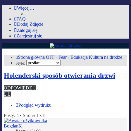
Więcej…
FAQ
Dodaj Zdjęcie
Zaloguj się
Zarejestruj się
AutoMobilki.pl
Strona główna
OFF - Fear - Edukacja
Kultura na drodze
Style:
Forum dla ludzi z pasją lubiących warkot silnika i zapach benzyny :)
Holenderski sposób otwierania drzwi
Przejdź do zawartości
ODPOWIEDZ
Podgląd wydruku
Posty: 4 • Strona
1
z
1
BogdanK