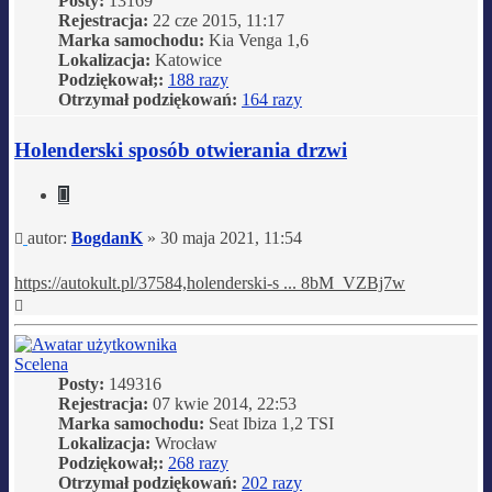
Posty:
13169
Rejestracja:
22 cze 2015, 11:17
Marka samochodu:
Kia Venga 1,6
Lokalizacja:
Katowice
Podziękował;:
188 razy
Otrzymał podziękowań:
164 razy
Holenderski sposób otwierania drzwi
Cytuj
Post
autor:
BogdanK
»
30 maja 2021, 11:54
https://autokult.pl/37584,holenderski-s ... 8bM_VZBj7w
Na
górę
Scelena
Posty:
149316
Rejestracja:
07 kwie 2014, 22:53
Marka samochodu:
Seat Ibiza 1,2 TSI
Lokalizacja:
Wrocław
Podziękował;:
268 razy
Otrzymał podziękowań:
202 razy