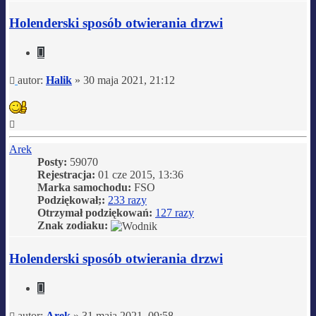
z
Halik
Holenderski sposób otwierania drzwi
Cytuj
Post
autor:
Halik
»
30 maja 2021, 21:12
Na
górę
Arek
Posty:
59070
Rejestracja:
01 cze 2015, 13:36
Marka samochodu:
FSO
Podziękował;:
233 razy
Otrzymał podziękowań:
127 razy
Znak zodiaku:
Holenderski sposób otwierania drzwi
Cytuj
Post
autor:
Arek
»
31 maja 2021, 09:58