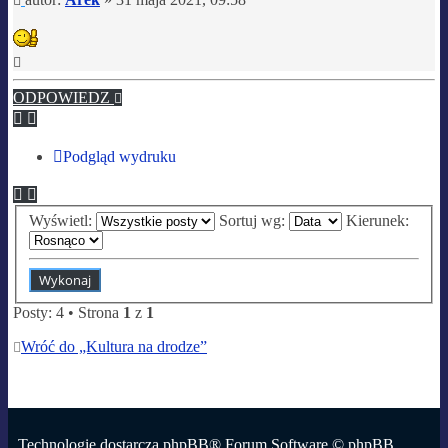
Na
górę
ODPOWIEDZ
Podgląd wydruku
Wyświetl:
Sortuj wg:
Kierunek:
Posty: 4 • Strona
1
z
1
Wróć do „Kultura na drodze”
Technologię dostarcza
phpBB
® Forum Software © phpBB