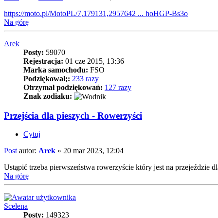
https://moto.pl/MotoPL/7,179131,2957642 ... hoHGP-Bs3o
Na górę
Arek
Posty:
59070
Rejestracja:
01 cze 2015, 13:36
Marka samochodu:
FSO
Podziękował;:
233 razy
Otrzymał podziękowań:
127 razy
Znak zodiaku:
Przejścia dla pieszych - Rowerzyści
Cytuj
Post
autor:
Arek
»
20 mar 2023, 12:04
Ustąpić trzeba pierwszeństwa rowerzyście który jest na przejeździe dl
Na górę
Scelena
Posty:
149323