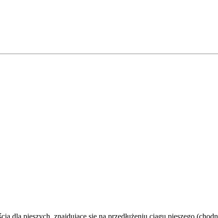
cia dla pieszych, znajdujące się na przedłużeniu ciągu pieszego (chod