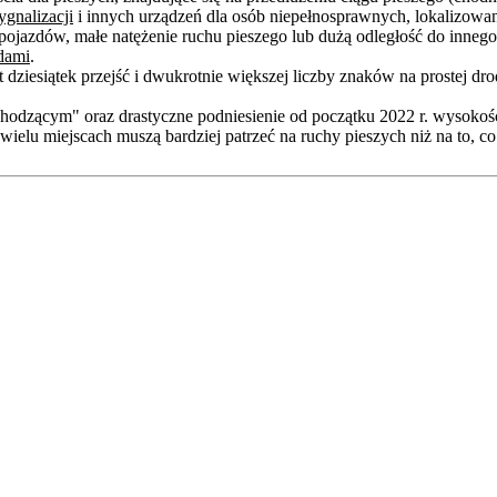
ygnalizacji
i innych urządzeń dla osób niepełnosprawnych, lokalizowan
ojazdów, małe natężenie ruchu pieszego lub dużą odległość do innego
dami
.
st dziesiątek przejść i dwukrotnie większej liczby znaków na prostej dr
dzącym" oraz drastyczne podniesienie od początku 2022 r. wysokoś
ielu miejscach muszą bardziej patrzeć na ruchy pieszych niż na to, co d