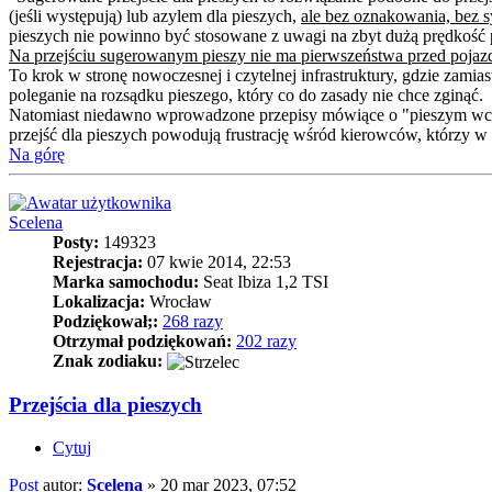
(jeśli występują) lub azylem dla pieszych,
ale bez oznakowania, bez s
pieszych nie powinno być stosowane z uwagi na zbyt dużą prędkość p
Na przejściu sugerowanym pieszy nie ma pierwszeństwa przed pojaz
To krok w stronę nowoczesnej i czytelnej infrastruktury, gdzie zamia
poleganie na rozsądku pieszego, który co do zasady nie chce zginąć.
Natomiast niedawno wprowadzone przepisy mówiące o "pieszym wcho
przejść dla pieszych powodują frustrację wśród kierowców, którzy w w
Na górę
Scelena
Posty:
149323
Rejestracja:
07 kwie 2014, 22:53
Marka samochodu:
Seat Ibiza 1,2 TSI
Lokalizacja:
Wrocław
Podziękował;:
268 razy
Otrzymał podziękowań:
202 razy
Znak zodiaku:
Przejścia dla pieszych
Cytuj
Post
autor:
Scelena
»
20 mar 2023, 07:52