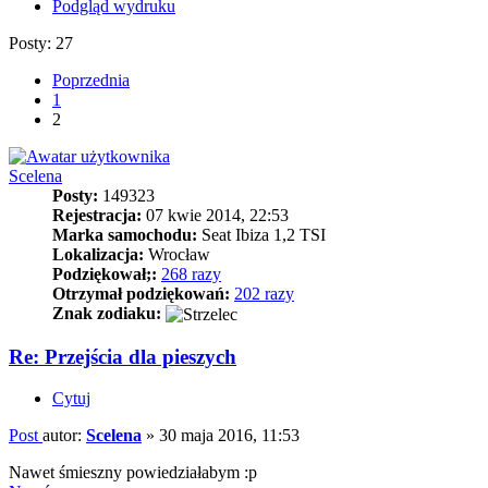
Podgląd wydruku
Posty: 27
Poprzednia
1
2
Scelena
Posty:
149323
Rejestracja:
07 kwie 2014, 22:53
Marka samochodu:
Seat Ibiza 1,2 TSI
Lokalizacja:
Wrocław
Podziękował;:
268 razy
Otrzymał podziękowań:
202 razy
Znak zodiaku:
Re: Przejścia dla pieszych
Cytuj
Post
autor:
Scelena
»
30 maja 2016, 11:53
Nawet śmieszny powiedziałabym :p