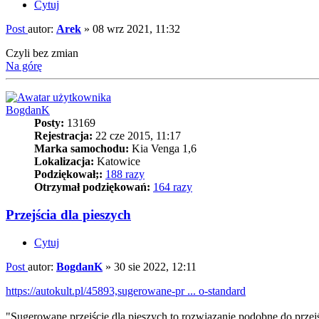
Cytuj
Post
autor:
Arek
»
08 wrz 2021, 11:32
Czyli bez zmian
Na górę
BogdanK
Posty:
13169
Rejestracja:
22 cze 2015, 11:17
Marka samochodu:
Kia Venga 1,6
Lokalizacja:
Katowice
Podziękował;:
188 razy
Otrzymał podziękowań:
164 razy
Przejścia dla pieszych
Cytuj
Post
autor:
BogdanK
»
30 sie 2022, 12:11
https://autokult.pl/45893,sugerowane-pr ... o-standard
"Sugerowane przejście dla pieszych to rozwiązanie podobne do przejś