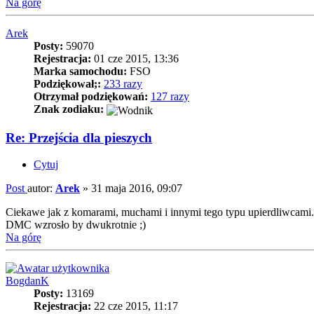
Na górę
Arek
Posty:
59070
Rejestracja:
01 cze 2015, 13:36
Marka samochodu:
FSO
Podziękował;:
233 razy
Otrzymał podziękowań:
127 razy
Znak zodiaku:
Re: Przejścia dla pieszych
Cytuj
Post
autor:
Arek
»
31 maja 2016, 09:07
Ciekawe jak z komarami, muchami i innymi tego typu upierdliwcami.
DMC wzrosło by dwukrotnie ;)
Na górę
BogdanK
Posty:
13169
Rejestracja:
22 cze 2015, 11:17