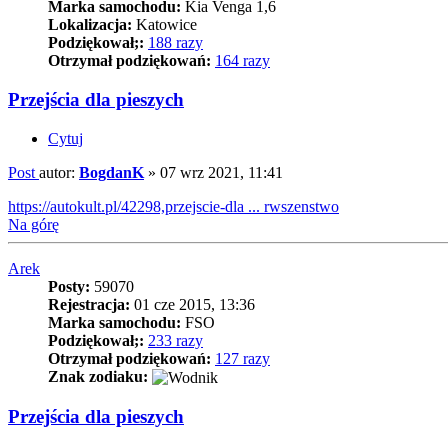
Marka samochodu:
Kia Venga 1,6
Lokalizacja:
Katowice
Podziękował;:
188 razy
Otrzymał podziękowań:
164 razy
Przejścia dla pieszych
Cytuj
Post
autor:
BogdanK
»
07 wrz 2021, 11:41
https://autokult.pl/42298,przejscie-dla ... rwszenstwo
Na górę
Arek
Posty:
59070
Rejestracja:
01 cze 2015, 13:36
Marka samochodu:
FSO
Podziękował;:
233 razy
Otrzymał podziękowań:
127 razy
Znak zodiaku:
Przejścia dla pieszych