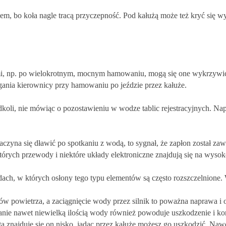
giem, bo koła nagle tracą przyczepność. Pod kałużą może też kryć się 
, np. po wielokrotnym, mocnym hamowaniu, mogą się one wykrzywić 
ania kierownicy przy hamowaniu po jeździe przez kałuże.
dkoli, nie mówiąc o pozostawieniu w wodze tablic rejestracyjnych. N
zaczyna się dławić po spotkaniu z wodą, to sygnał, że zapłon został za
tórych przewody i niektóre układy elektroniczne znajdują się na wyso
dach, w których osłony tego typu elementów są często rozszczelnione.
w powietrza, a zaciągnięcie wody przez silnik to poważna naprawa i o
lanie nawet niewielką ilością wody również powoduje uszkodzenie i k
a znajduje się on nisko, jadąc przez kałużę możesz go uszkodzić. Na