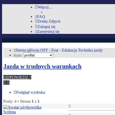
Więcej…
FAQ
Dodaj Zdjęcie
Zaloguj się
Zarejestruj się
AutoMobilki.pl
Strona główna
OFF - Fear - Edukacja
Technika jazdy
Style:
Forum dla ludzi z pasją lubiących warkot silnika i zapa
Jazda w trudnych warunkach
Przejdź do zawartości
ODPOWIEDZ
Podgląd wydruku
Posty: 4 • Strona
1
z
1
Na
górę
Scelena
Na