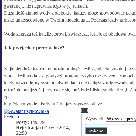
gwarancji, nie naprawisz tego w jej ramach.
Duża ilość zimnej wody z głębokiej kałuży może spowodować pękni
nisko umiejscowione w Twoim modelu auta. Podczas jazdy turbosprę
Woda zagraża też katalizatorowi, zwłaszcza, jeśli jego obudowa była
Jak przejechać przez kałużę?
Najlepiej duże kałuże po prostu ominąć. Jeśli się nie da, zwolnij p
woda. Jeśli woda jest powyżej progów, ryzyko uszkodzenia samochod
kiedy nawet dobry system odwadniania nie nadąża z odprowadzaniem wo
ostrożnie przejeżdżaj trzymając się możliwie blisko środka drogi. Z r
zgasł.
http://dajemyrade.pl/artykul/abc-jazdy-przez-kaluze
Scelena
Wyświetl:
Posty:
149329
Rejestracja:
07 kwie 2014,
22:53