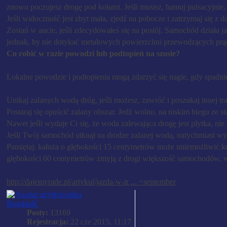
znowu poczujesz drogę pod kołami. Jeśli musisz, hamuj pulsacyjnie
Jeśli widoczność jest zbyt mała, zjedź na pobocze i zatrzymaj się z
Zostań w aucie, jeśli zdecydowałeś się na postój. Samochód działa ja
jednak, by nie dotykać metalowych powierzchni przewodzących prą
Co robić w razie powodzi lub podtopień na szosie?
Lokalne powodzie i podtopienia mogą zdarzyć się nagle, gdy spadni
Unikaj zalanych wodą dróg, jeśli możesz, zawróć i poszukaj innej tr
Postaraj się opuścić zalany obszar. Jedź wolno, na niskim biegu ze s
Nawet jeśli wydaje Ci się, że woda zalewająca drogę jest płytka, ni
Jeśli Twój samochód utknął na drodze zalanej wodą, natychmiast wył
Pamiętaj: kałuża o głębokości 15 centymetrów może uniemożliwić 
głębokości 60 centymetrów zmyją z drogi większość samochodów, w
http://dajemyrade.pl/artykul/jazda-w-tr ... =september
BogdanK
Posty:
13169
Rejestracja:
22 cze 2015, 11:17