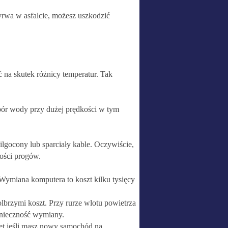
wyrwa w asfalcie, możesz uszkodzić
na skutek różnicy temperatur. Tak
apór wody przy dużej prędkości w tym
wilgocony lub sparciały kable. Oczywiście,
kości progów.
 Wymiana komputera to koszt kilku tysięcy
lbrzymi koszt. Przy rurze wlotu powietrza
onieczność wymiany.
wet jeśli masz nowy samochód na