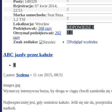
Posty:
149329
górę
Rejestracja:
07 kwie 2014,
Na
22:53
górę
Marka samochodu:
Seat Ibiza
Na
1,2 TSI
górę
Lokalizacja:
Wrocław
ODPOWIEDZ
Podziękował;:
268 razy
Otrzymał podziękowań:
202
razy
Znak zodiaku:
Podgląd wydruku
ABC jazdy przez kałuże
Cytuj
Post
autor:
Scelena
»
11 cze 2015, 08:51
images.jpg
Wystarczy intensywna burza, by droga w ciągu chwili zamieniła się 
Najbezpieczniej jest, gdy ominiesz kałuże. Jeśli się nie da, przejeż
nadkoli.