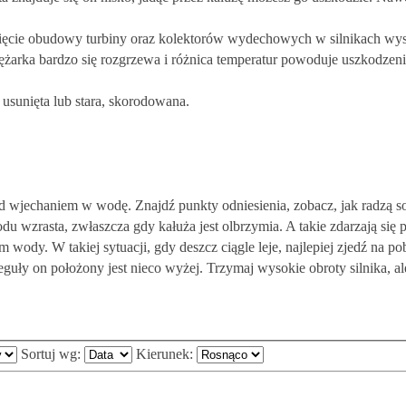
ęcie obudowy turbiny oraz kolektorów wydechowych w silnikach wyso
żarka bardzo się rozgrzewa i różnica temperatur powoduje uszkodzeni
 usunięta lub stara, skorodowana.
rzed wjechaniem w wodę. Znajdź punkty odniesienia, zobacz, jak radzą s
u wzrasta, zwłaszcza gdy kałuża jest olbrzymia. A takie zdarzają si
dy. W takiej sytuacji, gdy deszcz ciągle leje, najlepiej zjedź na pobo
eguły on położony jest nieco wyżej. Trzymaj wysokie obroty silnika, ale
Sortuj wg:
Kierunek: