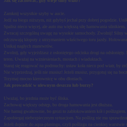
​Jak się zachować, gdy wieje silny wiatr?
Zamknij wszystkie szyby w aucie.
Jedź na biegu niższym, niż gdybyś jechał przy dobrej pogodzie. Unik
Spalisz nieco więcej, ale auto ma większą siłę hamowania silnikiem, 
Zwracaj szczególną uwagę na wysokie samochody. Zwolnij! Silny wi
odczuwają kłopoty z utrzymaniem właściwego toru jazdy. Holowana 
Unikaj nagłych manewrów.
Zwolnij, gdy wyjeżdżasz z osłoniętego odcinka drogi na odsłonięty.
teren. Uważaj na wzniesieniach, mostach i wiaduktach.
Staraj się reagować na podmuchy: ustaw koła nieco pod wiatr, by zr
Nie wyprzedzaj, jeśli nie musisz! Jeżeli musisz, przygotuj się na 
Trzymaj mocno kierownicę w obu dłoniach.
​Jak prowadzić w ulewnym deszczu lub burzy?
Uważaj, bo jezdnia może być śliska.
Zachowaj większy odstęp, bo droga hamowania jest dłuższa.
Nie hamuj gwałtownie, bo grozi to zablokowaniem kół i poślizgiem
Zapobiegaj niebezpiecznym sytuacjom. Na poślizg nie ma sprawdzon
Jeżeli dojdzie do aqua-planingu, czyli poślizgu na cienkiej warstw