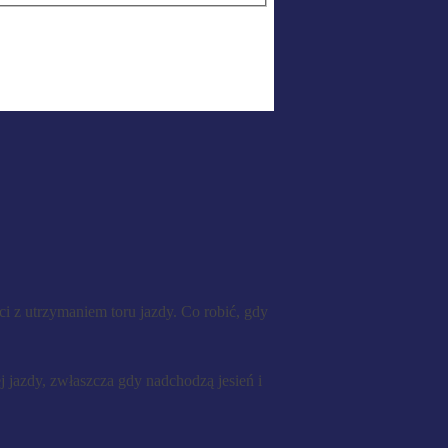
i z utrzymaniem toru jazdy. Co robić, gdy
jazdy, zwłaszcza gdy nadchodzą jesień i