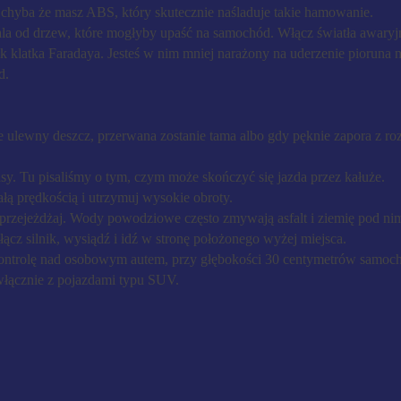
, chyba że masz ABS, który skutecznie naśladuje takie hamowanie.
 dala od drzew, które mogłyby upaść na samochód. Włącz światła awaryj
k klatka Faradaya. Jesteś w nim mniej narażony na uderzenie pioruna ni
d.
e ulewny deszcz, przerwana zostanie tama albo gdy pęknie zapora z ro
asy. Tu pisaliśmy o tym, czym może skończyć się jazda przez kałuże.
tałą prędkością i utrzymuj wysokie obroty.
e przejeżdżaj. Wody powodziowe często zmywają asfalt i ziemię pod nim
ącz silnik, wysiądź i idź w stronę położonego wyżej miejsca.
kontrolę nad osobowym autem, przy głębokości 30 centymetrów samoch
łącznie z pojazdami typu SUV.