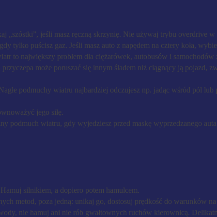
aj „szóstki”, jeśli masz ręczną skrzynię. Nie używaj trybu overdrive w
gdy tylko puścisz gaz. Jeśli masz auto z napędem na cztery koła, wybier
atr to największy problem dla ciężarówek, autobusów i samochodów z 
przyczepa może poruszać się innym śladem niż ciągnący ją pojazd, zw
 Nagłe podmuchy wiatru najbardziej odczujesz np. jadąc wśród pól lub 
ównoważyć jego siłę.
boczny podmuch wiatru, gdy wyjedziesz przed maskę wyprzedzanego auta
. Hamuj silnikiem, a dopiero potem hamulcem.
ych metod, poza jedną: unikaj go, dostosuj prędkość do warunków na
ie wody, nie hamuj ani nie rób gwałtownych ruchów kierownicą. Delikat