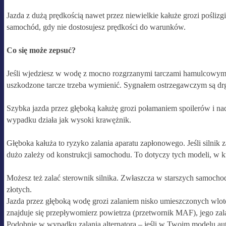
Jazda z dużą prędkością nawet przez niewielkie kałuże grozi pośliz
samochód, gdy nie dostosujesz prędkości do warunków.
Co się może zepsuć?
Jeśli wjedziesz w wodę z mocno rozgrzanymi tarczami hamulcowymi
uszkodzone tarcze trzeba wymienić. Sygnałem ostrzegawczym są drg
Szybka jazda przez głęboką kałużę grozi połamaniem spoilerów i na
wypadku działa jak wysoki krawężnik.
Głęboka kałuża to ryzyko zalania aparatu zapłonowego. Jeśli silnik 
dużo zależy od konstrukcji samochodu. To dotyczy tych modeli, w k
Możesz też zalać sterownik silnika. Zwłaszcza w starszych samocho
złotych.
Jazda przez głęboką wodę grozi zalaniem nisko umieszczonych wlotó
znajduje się przepływomierz powietrza (przetwornik MAF), jego za
Podobnie w wypadku zalania alternatora – jeśli w Twoim modelu aut