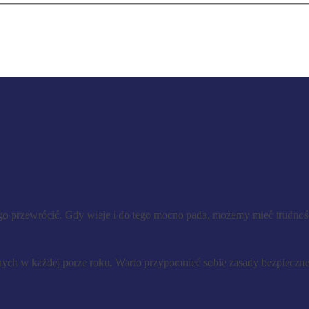
o przewrócić. Gdy wieje i do tego mocno pada, możemy mieć trudnośc
h w każdej porze roku. Warto przypomnieć sobie zasady bezpiecznej 