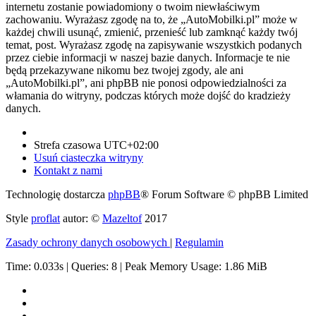
internetu zostanie powiadomiony o twoim niewłaściwym
zachowaniu. Wyrażasz zgodę na to, że „AutoMobilki.pl” może w
każdej chwili usunąć, zmienić, przenieść lub zamknąć każdy twój
temat, post. Wyrażasz zgodę na zapisywanie wszystkich podanych
przez ciebie informacji w naszej bazie danych. Informacje te nie
będą przekazywane nikomu bez twojej zgody, ale ani
„AutoMobilki.pl”, ani phpBB nie ponosi odpowiedzialności za
włamania do witryny, podczas których może dojść do kradzieży
danych.
Strefa czasowa
UTC+02:00
Usuń ciasteczka witryny
Kontakt z nami
Technologię dostarcza
phpBB
® Forum Software © phpBB Limited
Style
proflat
autor: ©
Mazeltof
2017
Zasady ochrony danych osobowych
|
Regulamin
Time: 0.033s
|
Queries: 8
| Peak Memory Usage: 1.86 MiB