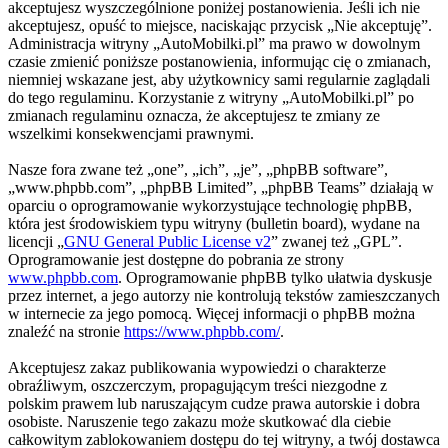
akceptujesz wyszczególnione poniżej postanowienia. Jeśli ich nie
akceptujesz, opuść to miejsce, naciskając przycisk „Nie akceptuję”.
Administracja witryny „AutoMobilki.pl” ma prawo w dowolnym
czasie zmienić poniższe postanowienia, informując cię o zmianach,
niemniej wskazane jest, aby użytkownicy sami regularnie zaglądali
do tego regulaminu. Korzystanie z witryny „AutoMobilki.pl” po
zmianach regulaminu oznacza, że akceptujesz te zmiany ze
wszelkimi konsekwencjami prawnymi.
Nasze fora zwane też „one”, „ich”, „je”, „phpBB software”,
„www.phpbb.com”, „phpBB Limited”, „phpBB Teams” działają w
oparciu o oprogramowanie wykorzystujące technologię phpBB,
która jest środowiskiem typu witryny (bulletin board), wydane na
licencji „
GNU General Public License v2
” zwanej też „GPL”.
Oprogramowanie jest dostępne do pobrania ze strony
www.phpbb.com
. Oprogramowanie phpBB tylko ułatwia dyskusje
przez internet, a jego autorzy nie kontrolują tekstów zamieszczanych
w internecie za jego pomocą. Więcej informacji o phpBB można
znaleźć na stronie
https://www.phpbb.com/
.
Akceptujesz zakaz publikowania wypowiedzi o charakterze
obraźliwym, oszczerczym, propagującym treści niezgodne z
polskim prawem lub naruszającym cudze prawa autorskie i dobra
osobiste. Naruszenie tego zakazu może skutkować dla ciebie
całkowitym zablokowaniem dostępu do tej witryny, a twój dostawca