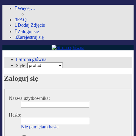
Więcej…
FAQ
Dodaj Zdjęcie
Zaloguj się
Zarejestruj się
AutoMobilki.pl
Strona główna
Style:
Forum dla ludzi z pasją lubiących warkot silnika i zapach benzyny :)
Zaloguj się
Przejdź do zawartości
Nazwa użytkownika:
Hasło:
Nie pamiętam hasła