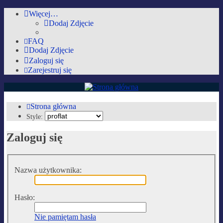
Więcej…
Dodaj Zdjęcie
FAQ
Dodaj Zdjęcie
Zaloguj się
Zarejestruj się
AutoMobilki.pl
Strona główna
Style:
Forum dla ludzi z pasją lubiących warkot silnika i zapach benzyny :)
Zaloguj się
Przejdź do zawartości
Nazwa użytkownika:
Hasło:
Nie pamiętam hasła