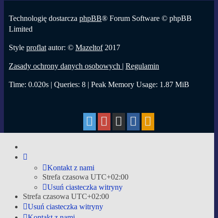
Technologię dostarcza
phpBB
® Forum Software © phpBB
Limited
Style
proflat
autor: ©
Mazeltof
2017
Zasady ochrony danych osobowych
|
Regulamin
Time: 0.020s
|
Queries: 8
| Peak Memory Usage: 1.87 MiB
Strona główna
Kontakt z nami
Strefa czasowa
UTC+02:00
Usuń ciasteczka witryny
Strefa czasowa
UTC+02:00
Usuń ciasteczka witryny
Kontakt z nami