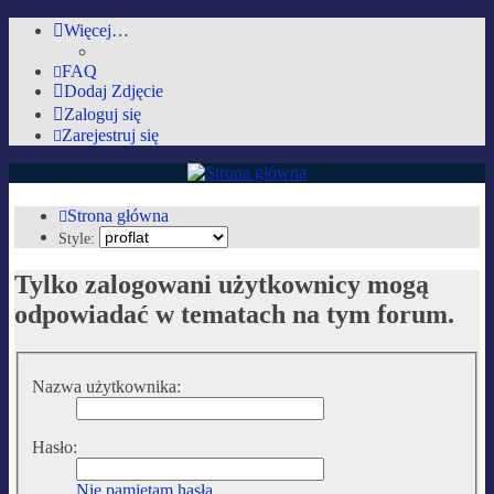
Więcej…
FAQ
Dodaj Zdjęcie
Zaloguj się
Zarejestruj się
AutoMobilki.pl
Strona główna
Style:
Forum dla ludzi z pasją lubiących warkot silnika i zapach benzyny :)
Tylko zalogowani użytkownicy mogą
Przejdź do zawartości
odpowiadać w tematach na tym forum.
Nazwa użytkownika:
Hasło:
Nie pamiętam hasła