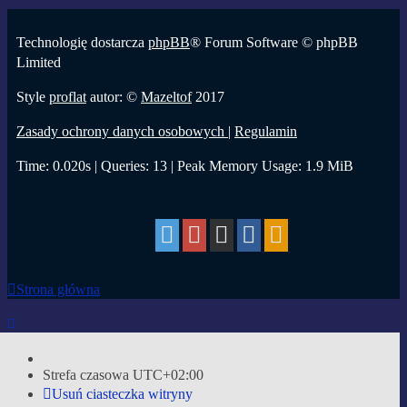
Technologię dostarcza
phpBB
® Forum Software © phpBB
Limited
Style
proflat
autor: ©
Mazeltof
2017
Zasady ochrony danych osobowych
|
Regulamin
Time: 0.020s
|
Queries: 13
| Peak Memory Usage: 1.9 MiB
Strona główna
Strefa czasowa
UTC+02:00
Usuń ciasteczka witryny