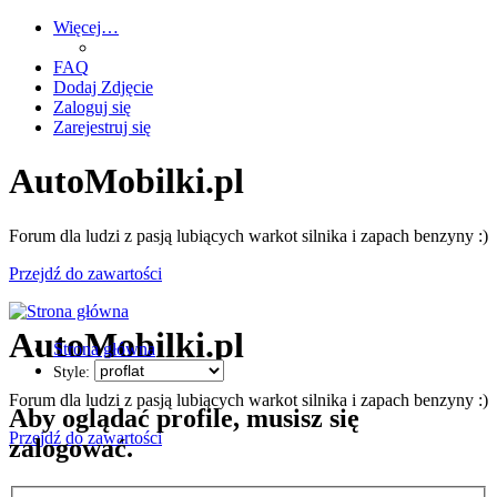
Więcej…
FAQ
Dodaj Zdjęcie
Zaloguj się
Zarejestruj się
AutoMobilki.pl
Forum dla ludzi z pasją lubiących warkot silnika i zapach benzyny :)
Przejdź do zawartości
AutoMobilki.pl
Strona główna
Style:
Forum dla ludzi z pasją lubiących warkot silnika i zapach benzyny :)
Aby oglądać profile, musisz się
Przejdź do zawartości
zalogować.